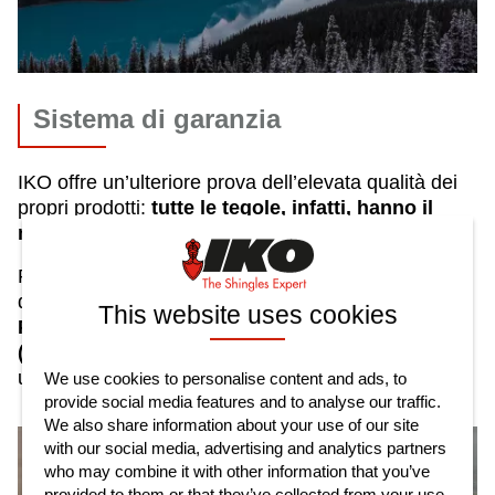
Sistema di garanzia
IKO offre un’ulteriore prova dell’elevata qualità dei
propri prodotti:
tutte le tegole, infatti, hanno il
marchio CE
.
Proprio la qualità elevata delle tegole ha consentito
di sviluppare un
esclusivo sistema di garanzia
This website uses cookies
Platinum® che copre i costi globali
(installazione, trasporti, ...) dei prodotti
e non ha
un valore discendente.
We use cookies to personalise content and ads, to
provide social media features and to analyse our traffic.
We also share information about your use of our site
with our social media, advertising and analytics partners
who may combine it with other information that you’ve
provided to them or that they’ve collected from your use