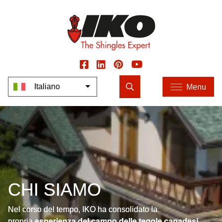
Social
Italiano
Cerca
Menu
Mostra ulteriori azioni
CHI SIAMO
Nel corso del tempo, IKO ha consolidato la
propria
esperienza del campo delle tegole canadesi
,