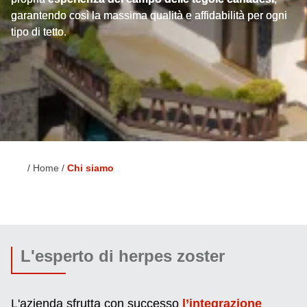
garantendo così la massima qualità e affidabilità per ogni
tipo di tetto.
Home
Chi siamo
Briciole
di
pane
L'esperto di herpes zoster
L'azienda sfrutta con successo
l’integrazione